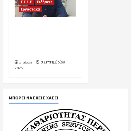
Γ.Σ.Ε.Ε
Ειδήσεις
Εργασιακά
Δ. Καραγεωργόπουλος
σχολιάζει το νέο
εργασιακό νομοσχέδιο
και την 13ωρη εργασία |
Ionian TV – 1/9/2025
taratatas
3 Σεπτεμβρίου
2025
ΜΠΟΡΕΙ ΝΑ ΕΧΕΙΣ ΧΑΣΕΙ