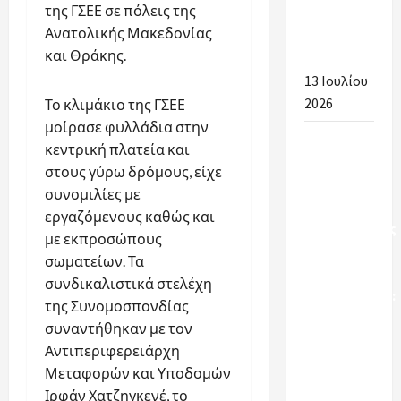
της ΓΣΕΕ σε πόλεις της
ανά
Ανατολικής Μακεδονίας
Περιοχή
και Θράκης.
2026-2027
13 Ιουλίου
2026
Το κλιμάκιο της ΓΣΕΕ
μοίρασε φυλλάδια στην
Πρώτα
κεντρική πλατεία και
βήματα
στους γύρω δρόμους, είχε
δικαίωσης
συνομιλίες με
για τους
εργαζόμενους καθώς και
εργαζόμενους
με εκπροσώπους
στη
σωματείων. Τα
σχολική
συνδικαλιστικά στελέχη
καθαριότητα:
της Συνομοσπονδίας
Οι
συναντήθηκαν με τον
εξελίξεις
Αντιπεριφερειάρχη
για το
Μεταφορών και Υποδομών
2026-2027
Ιρφάν Χατζηγκενέ, το