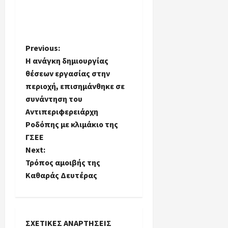
P
Previous:
Η ανάγκη δημιουργίας
o
θέσεων εργασίας στην
περιοχή, επισημάνθηκε σε
s
συνάντηση του
t
Αντιπεριφερειάρχη
Ροδόπης με κλιμάκιο της
n
ΓΣΕΕ
Next:
a
Τρόπος αμοιβής της
Καθαράς Δευτέρας
v
i
g
ΣΧΕΤΙΚΈΣ ΑΝΑΡΤΉΣΕΙΣ