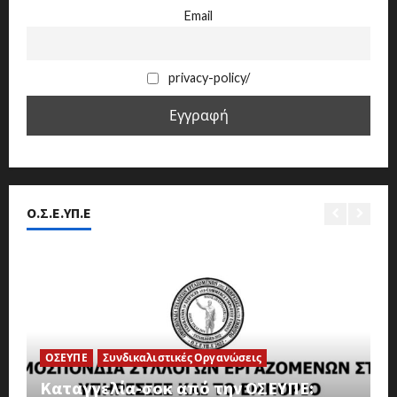
Email
privacy-policy/
Ο.Σ.Ε.ΥΠ.Ε
ΟΣΕΥΠΕ
Συνδικαλιστικές Οργανώσεις
Ε
Καταγγελία-σοκ από την ΟΣΕΥΠΕ: