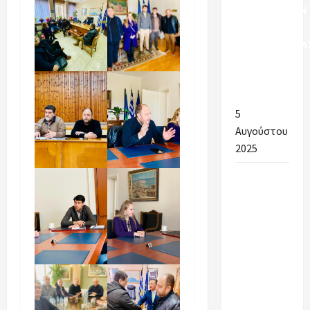
ΠΡΟΣΛΗΨΕΩΝ
ΣΧΟΛΙΚΗΣ
ΚΑΘΑΡΙΟΤΗΤΑ
ΣΤΟΥΣ
ΔΗΜΟΥΣ
ΑΡΓΟΛΙΔΑΣ
5
Αυγούστου
2025
Ένα
μεγάλο
ευχαριστώ
στην
Αντιδήμαρχο
Παιδείας
για την
άψογη