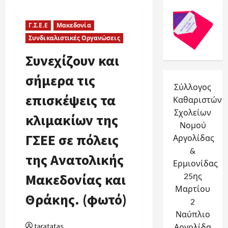
Γ.Σ.Ε.Ε
Μακεδονία
Συνδικαλιστικές Οργανώσεις
Συνεχίζουν και
σήμερα τις
Σύλλογος
επισκέψεις τα
Καθαριστών
Σχολείων
κλιμακίων της
Νομού
ΓΣΕΕ σε πόλεις
Αργολίδας
&
της Ανατολικής
Ερμιονίδας
Μακεδονίας και
25ης
Μαρτίου
Θράκης. (φωτό)
2
Ναύπλιο
taratatas
Αργολίδα