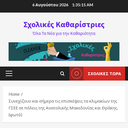
Skip
6 Αυγούστου 2026
1:35:16 AM
to
content
Σχολικές Καθαρίστριες
Όλα Τα Νέα για την Καθαριότητα
ΣΧΟΛΙΚΈΣ ΤΏΡΑ
Primary
Menu
Home
Συνεχίζουν και σήμερα τις επισκέψεις τα κλιμακίων της
ΓΣΕΕ σε πόλεις της Ανατολικής Μακεδονίας και Θράκης.
(φωτό)