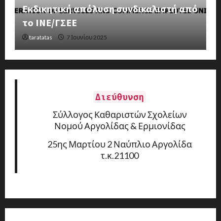
Εκδικητική απόλυση συνδικαλιστή από
4
το ΙΝΕ/ΓΣΕΕ
2
taratatas
7 Ιουνίου 2025
Διεύθυνση
Σύλλογος Καθαριστών Σχολείων
Νομού Αργολίδας & Ερμιονίδας
25ης Μαρτίου 2 Ναύπλιο Αργολίδα
τ.κ.21100