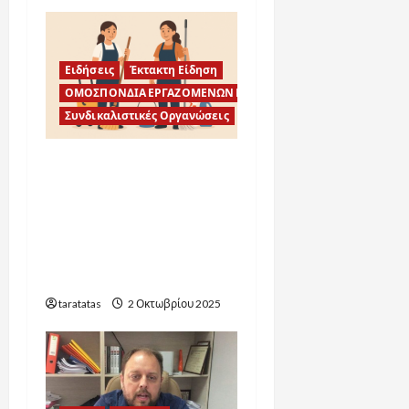
Ειδήσεις
Έκτακτη Είδηση
ΟΜΟΣΠΟΝΔΙΑ ΕΡΓΑΖΟΜΕΝΩΝ ΚΑΘΑΡΙΟΤΗΤΑΣ
Συνδικαλιστικές Οργανώσεις
Καταγγελία
Ομοσπονδίας για
καθυστέρηση
μισθοδοσίας
καθαριστριών στον Δήμο
Κορίνθου
taratatas
2 Οκτωβρίου 2025