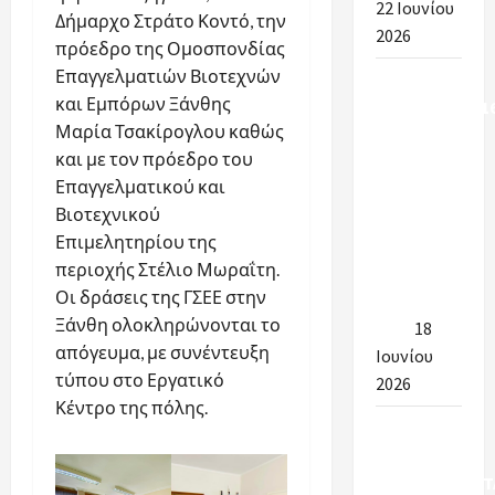
22 Ιουνίου
Δήμαρχο Στράτο Κοντό, την
2026
πρόεδρο της Ομοσπονδίας
Επαγγελματιών Βιοτεχνών
Υπουργείο
και Εμπόρων Ξάνθης
Εσωτερικών:16
Μαρία Τσακίρογλου καθώς
προσλήψεις
και με τον πρόεδρο του
στην
Επαγγελματικού και
καθαριότητα
Βιοτεχνικού
των
Επιμελητηρίου της
σχολείων
περιοχής Στέλιο Μωραΐτη.
για το
Οι δράσεις της ΓΣΕΕ στην
έτος 2026-
Ξάνθη ολοκληρώνονται το
2027
18
απόγευμα, με συνέντευξη
Ιουνίου
τύπου στο Εργατικό
2026
Κέντρο της πόλης.
ΠΡΟΣΩΡΙΝΑ
& ΤΕΛΙΚΑ
ΑΠΟΤΕΛΕΣΜΑΤ