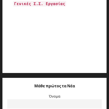
Γενικές Σ.Σ. Εργασίας
ΕΘΝΙΚΗ ΓΕΝΙΚΗ Σ.Σ.Ε. ΕΤΩΝ 2002-2003
ΕΘΝΙΚΗ ΓΕΝΙΚΗ ΣΥΛΛΟΓΙΚΗ ΣΥΜΒΑΣΗ ΕΡΓΑΣΙΑΣ
ΕΤΩΝ 2006-2007
Ε.Γ.Σ.Σ.Ε. ΕΤΩΝ 2004-2005
Ε.Γ.Σ.Σ.Ε. ΕΤΩΝ 2008-2009
Ε.Γ.Σ.Σ.Ε. ΕΤΩΝ 2010-2012
Μάθε πρώτος τα Νέα
Όνομα