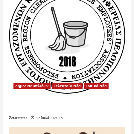
Δήμος Ναυπλιέων
Τελευταία Νέα
Τοπικά Νέα
Ένα μεγάλο ευχαριστώ στην Αντιδήμαρχο
Παιδείας για την άψογη συνεργασία.
taratatas
17 Ιουλίου 2026