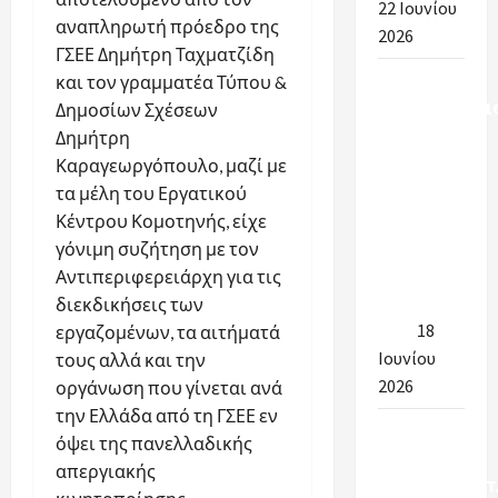
22 Ιουνίου
αναπληρωτή πρόεδρο της
2026
ΓΣΕΕ Δημήτρη Ταχματζίδη
Υπουργείο
και τον γραμματέα Τύπου &
Εσωτερικών:16
Δημοσίων Σχέσεων
προσλήψεις
Δημήτρη
στην
Καραγεωργόπουλο, μαζί με
καθαριότητα
τα μέλη του Εργατικού
των
Κέντρου Κομοτηνής, είχε
σχολείων
γόνιμη συζήτηση με τον
για το
Αντιπεριφερειάρχη για τις
έτος 2026-
διεκδικήσεις των
2027
18
εργαζομένων, τα αιτήματά
Ιουνίου
τους αλλά και την
2026
οργάνωση που γίνεται ανά
την Ελλάδα από τη ΓΣΕΕ εν
ΠΡΟΣΩΡΙΝΑ
όψει της πανελλαδικής
& ΤΕΛΙΚΑ
απεργιακής
ΑΠΟΤΕΛΕΣΜΑΤ