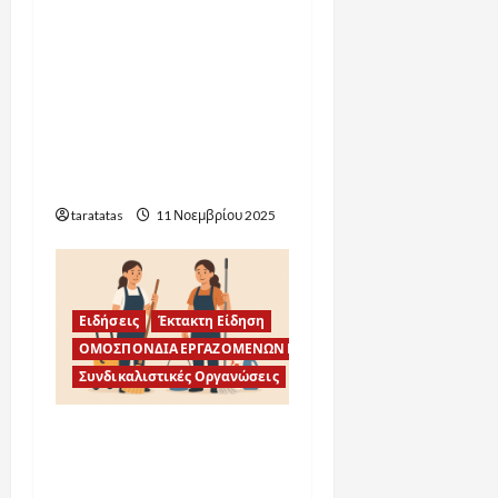
Συγκροτήθηκε σε σώμα
το νέο Διοικητικό
Συμβούλιο της
Ομοσπονδίας
Εργαζομένων
Καθαριότητας (φωτό –
βίντεο)
taratatas
11 Νοεμβρίου 2025
Ειδήσεις
Έκτακτη Είδηση
ΟΜΟΣΠΟΝΔΙΑ ΕΡΓΑΖΟΜΕΝΩΝ ΚΑΘΑΡΙΟΤΗΤΑΣ
Συνδικαλιστικές Οργανώσεις
Καταγγελία
Ομοσπονδίας για
καθυστέρηση