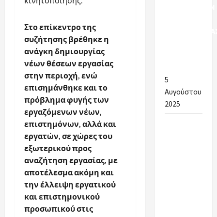
κινητοποίησης.
ΠΡΟΣΛΗΨΕΩΝ
ΣΧΟΛΙΚΗΣ
Στο επίκεντρο της
ΚΑΘΑΡΙΟΤΗΤΑ
συζήτησης βρέθηκε η
ΣΤΟΥΣ
ανάγκη δημιουργίας
ΔΗΜΟΥΣ
νέων θέσεων εργασίας
ΑΡΓΟΛΙΔΑΣ
στην περιοχή, ενώ
5
επισημάνθηκε και το
Αυγούστου
πρόβλημα φυγής των
2025
εργαζόμενων νέων,
Ένα
επιστημόνων, αλλά και
μεγάλο
εργατών, σε χώρες του
ευχαριστώ
εξωτερικού προς
στην
αναζήτηση εργασίας, με
Αντιδήμαρχο
αποτέλεσμα ακόμη και
Παιδείας
την έλλειψη εργατικού
για την
και επιστημονικού
άψογη
προσωπικού στις