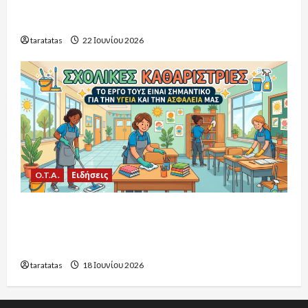
εργαζόμενους στη σχολική καθαριότητα: Οι
εξελίξεις για το 2026-2027
taratatas
22 Ιουνίου 2026
O.T.A.
Ειδήσεις
Υπουργείο Εσωτερικών:16.021 προσλήψεις
στην καθαριότητα των σχολείων για το έτος
2026-2027
taratatas
18 Ιουνίου 2026