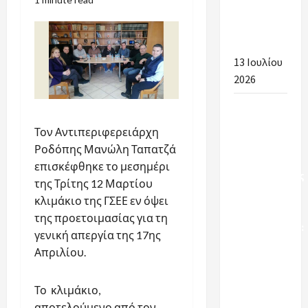
ανά
Περιοχή
2026-2027
13 Ιουλίου
2026
Πρώτα
βήματα
Τον Αντιπεριφερειάρχη
δικαίωσης
Ροδόπης Μανώλη Ταπατζά
για τους
επισκέφθηκε το μεσημέρι
εργαζόμενους
της Τρίτης 12 Μαρτίου
στη
κλιμάκιο της ΓΣΕΕ εν όψει
σχολική
της προετοιμασίας για τη
καθαριότητα:
γενική απεργία της 17ης
Οι
Απριλίου.
εξελίξεις
για το
Το κλιμάκιο,
2026-2027
αποτελούμενο από τον