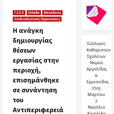
Γ.Σ.Ε.Ε
Ελλάδα
Μακεδονία
Συνδικαλιστικές Οργανώσεις
Η ανάγκη
δημιουργίας
Σύλλογος
θέσεων
Καθαριστών
Σχολείων
εργασίας στην
Νομού
περιοχή,
Αργολίδας
&
επισημάνθηκε
Ερμιονίδας
σε συνάντηση
25ης
Μαρτίου
του
2
Ναύπλιο
Αντιπεριφερειά
Αργολίδα