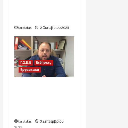
μισθοδοσίας
καθαριστριών στον Δήμο
Κορίνθου
taratatas
2 Οκτωβρίου 2025
Γ.Σ.Ε.Ε
Ειδήσεις
Εργασιακά
Δ. Καραγεωργόπουλος
σχολιάζει το νέο
εργασιακό νομοσχέδιο
και την 13ωρη εργασία |
Ionian TV – 1/9/2025
taratatas
3 Σεπτεμβρίου
2025