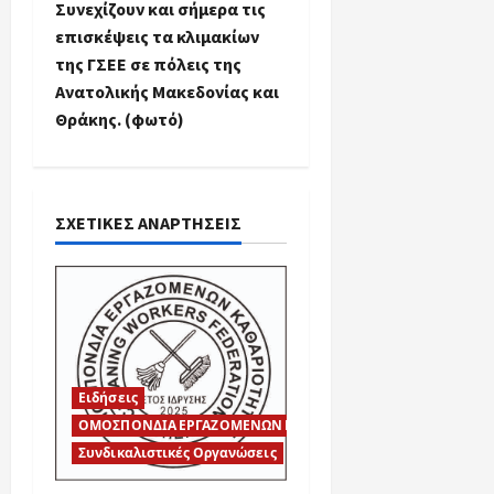
n
Συνεχίζουν και σήμερα τις
επισκέψεις τα κλιμακίων
a
της ΓΣΕΕ σε πόλεις της
Ανατολικής Μακεδονίας και
v
Θράκης. (φωτό)
i
g
ΣΧΕΤΙΚΈΣ ΑΝΑΡΤΉΣΕΙΣ
a
t
i
o
Ειδήσεις
n
ΟΜΟΣΠΟΝΔΙΑ ΕΡΓΑΖΟΜΕΝΩΝ ΚΑΘΑΡΙΟΤΗΤΑΣ
Συνδικαλιστικές Οργανώσεις