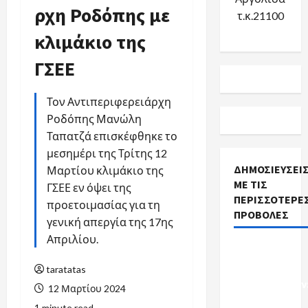
ρχη Ροδόπης με
τ.κ.21100
κλιμάκιο της
ΓΣΕΕ
Τον Αντιπεριφερειάρχη
Ροδόπης Μανώλη
Ταπατζά επισκέφθηκε το
μεσημέρι της Τρίτης 12
ΔΗΜΟΣΙΕΎΣΕΙ
Μαρτίου κλιμάκιο της
ΜΕ ΤΙΣ
ΓΣΕΕ εν όψει της
ΠΕΡΙΣΣΌΤΕΡΕ
προετοιμασίας για τη
ΠΡΟΒΟΛΈΣ
γενική απεργία της 17ης
Απριλίου.
Προκηρύξεις
Σχολικών
taratatas
Καθαριστριών
12 Μαρτίου 2024
Ενημέρωση
1 minute read