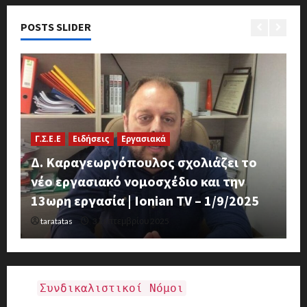
POSTS SLIDER
Ε
Γ.Σ.Ε.Ε
Ειδήσεις
Εργασιακά
Μ
Δ. Καραγεωργόπουλος σχολιάζει το
σ
νέο εργασιακό νομοσχέδιο και την
Γ
13ωρη εργασία | Ionian TV – 1/9/2025
Δ
taratatas
3 Σεπτεμβρίου 2025
Συνδικαλιστικοί Νόμοι