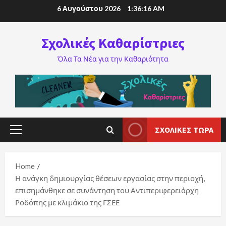
Skip
6 Αυγούστου 2026
1:36:17 AM
to
content
Σχολικές Καθαρίστριες
Όλα Τα Νέα για την Καθαριότητα
ΣΧΟΛΙΚΈΣ ΤΏΡΑ
Primary
Menu
Home
Η ανάγκη δημιουργίας θέσεων εργασίας στην περιοχή,
επισημάνθηκε σε συνάντηση του Αντιπεριφερειάρχη
Ροδόπης με κλιμάκιο της ΓΣΕΕ