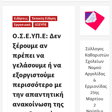
Underline links
format_underlined
Mark links
font_download
Ειδήσεις
Έκτακτη Είδηση
Reset
cached
Εργασιακά
ΟΣΕΥΠΕ
all
options
Ο.Σ.Ε.ΥΠ.Ε: Δεν
ξέρουμε αν
Σύλλογος
πρέπει να
Καθαριστών
Σχολείων
γελάσουμε ή να
Νομού
εξοργιστούμε
Αργολίδας
&
περισσότερο με
Ερμιονίδας
την απαντητική
25ης
Μαρτίου
ανακοίνωση της
2
Ναύπλιο