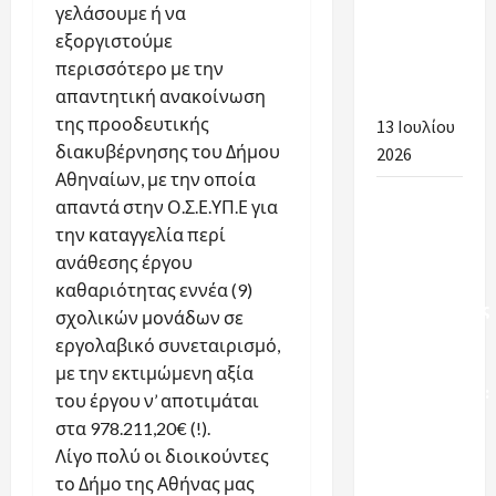
γελάσουμε ή να
Ενημέρωση
εξοργιστούμε
ανά
περισσότερο με την
Περιοχή
απαντητική ανακοίνωση
2026-2027
της προοδευτικής
13 Ιουλίου
διακυβέρνησης του Δήμου
2026
Αθηναίων, με την οποία
Πρώτα
απαντά στην Ο.Σ.Ε.ΥΠ.Ε για
βήματα
την καταγγελία περί
δικαίωσης
ανάθεσης έργου
για τους
καθαριότητας εννέα (9)
εργαζόμενους
σχολικών μονάδων σε
στη
εργολαβικό συνεταιρισμό,
σχολική
με την εκτιμώμενη αξία
καθαριότητα:
του έργου ν’ αποτιμάται
Οι
στα 978.211,20€ (!).
εξελίξεις
Λίγο πολύ οι διοικούντες
για το
το Δήμο της Αθήνας μας