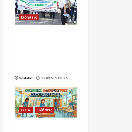
Ειδήσεις
Πρώτα βήματα
δικαίωσης για τους
εργαζόμενους στη
σχολική καθαριότητα: Οι
εξελίξεις για το 2026-
2027
taratatas
22 Ιουνίου 2026
O.T.A.
Ειδήσεις
Υπουργείο