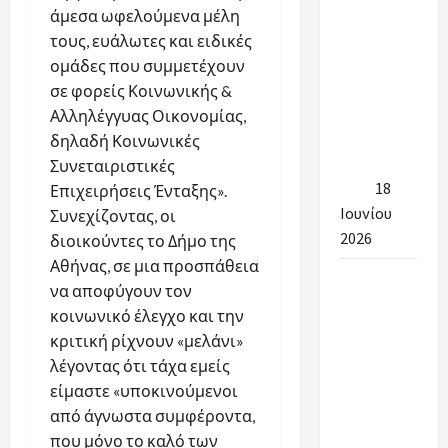
προσλήψεις
άμεσα ωφελούμενα μέλη
στην
τους, ευάλωτες και ειδικές
καθαριότητα
ομάδες που συμμετέχουν
των
σε φορείς Κοινωνικής &
σχολείων
Αλληλέγγυας Οικονομίας,
για το
δηλαδή Κοινωνικές
έτος 2026-
Συνεταιριστικές
2027
18
Επιχειρήσεις Ένταξης».
Ιουνίου
Συνεχίζοντας, οι
2026
διοικούντες το Δήμο της
Αθήνας, σε μια προσπάθεια
Ένα
να αποφύγουν τον
μεγάλο
κοινωνικό έλεγχο και την
ευχαριστώ
κριτική ρίχνουν «μελάνι»
στην
λέγοντας ότι τάχα εμείς
Αντιδήμαρχο
είμαστε «υποκινούμενοι
Παιδείας
από άγνωστα συμφέροντα,
για την
που μόνο το καλό των