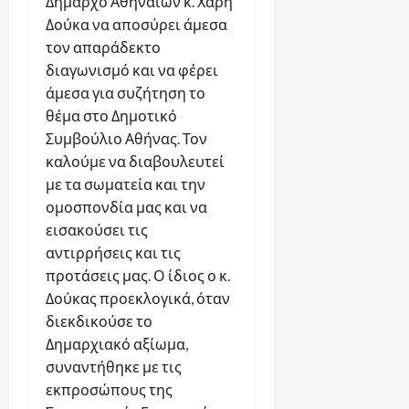
Δήμαρχο Αθηναίων κ. Χάρη
Δούκα να αποσύρει άμεσα
τον απαράδεκτο
διαγωνισμό και να φέρει
άμεσα για συζήτηση το
θέμα στο Δημοτικό
Συμβούλιο Αθήνας. Τον
καλούμε να διαβουλευτεί
με τα σωματεία και την
ομοσπονδία μας και να
εισακούσει τις
αντιρρήσεις και τις
προτάσεις μας. Ο ίδιος ο κ.
Δούκας προεκλογικά, όταν
διεκδικούσε το
Δημαρχιακό αξίωμα,
συναντήθηκε με τις
εκπροσώπους της