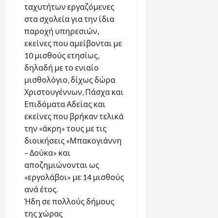
ταχυτήτων εργαζόμενες
στα σχολεία για την ίδια
παροχή υπηρεσιών,
εκείνες που αμείβονται με
10 μισθούς ετησίως,
δηλαδή με το ενιαίο
μισθολόγιο, δίχως δώρα
Χριστουγέννων, Πάσχα και
Επιδόματα Αδείας και
εκείνες που βρήκαν τελικά
την «άκρη» τους με τις
διοικήσεις «Μπακογιάννη
– Δούκα» και
αποζημιώνονται ως
«εργολάβοι» με 14 μισθούς
ανά έτος.
Ήδη σε πολλούς δήμους
της χώρας