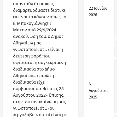
2026-2027
απαντούν ότι κακώς
22 Ιουνίου
διαμαρτυρόμαστε διότι κι
2026
εκείνοι το κάνουν όπως…ο
κ. Μπακογιάννης!!!
ΠΡΟΣΩΡΙΝΑ
Με την από 29/6/2024
& ΤΕΛΙΚΑ
ανακοίνωσή του, ο Δήμος
ΑΠΟΤΕΛΕΣΜΑΤ
Αθηναίων μας
ΠΡΟΣΛΗΨΕΩΝ
γνωστοποιεί ότι: «είναι η
ΣΧΟΛΙΚΗΣ
δεύτερη φορά που
ΚΑΘΑΡΙΟΤΗΤΑ
υφίσταται η συγκεκριμένη
ΣΤΟΥΣ
διαδικασία στο Δήμο
ΔΗΜΟΥΣ
Αθηναίων… η πρώτη
ΑΡΓΟΛΙΔΑΣ
διαδικασία είχε
5
συμβασιοποιηθεί στις 23
Αυγούστου
Αυγούστου 2022». Επίσης,
2025
στην ίδια ανακοίνωση μας
Υπουργείο
γνωστοποιεί ότι: «οι
Εσωτερικών:16
«εργολάβοι» αυτοί είναι με