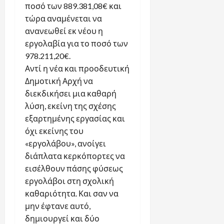
ποσό των 889.381,08€ και
τώρα αναμένεται να
ανανεωθεί εκ νέου η
εργολαβία για το ποσό των
978.211,20€.
Αντί η νέα και προοδευτική
Δημοτική Αρχή να
διεκδικήσει μια καθαρή
λύση, εκείνη της σχέσης
εξαρτημένης εργασίας και
όχι εκείνης του
«εργολάβου», ανοίγει
διάπλατα κερκόπορτες να
εισέλθουν πάσης φύσεως
εργολάβοι στη σχολική
καθαριότητα. Και σαν να
μην έφτανε αυτό,
δημιουργεί και δύο