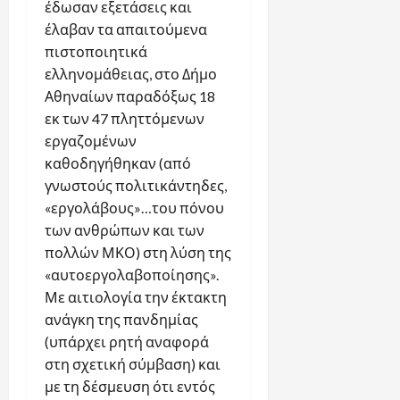
έδωσαν εξετάσεις και
έλαβαν τα απαιτούμενα
πιστοποιητικά
ελληνομάθειας, στο Δήμο
Αθηναίων παραδόξως 18
εκ των 47 πληττόμενων
εργαζομένων
καθοδηγήθηκαν (από
γνωστούς πολιτικάντηδες,
«εργολάβους»…του πόνου
των ανθρώπων και των
πολλών ΜΚΟ) στη λύση της
«αυτοεργολαβοποίησης».
Με αιτιολογία την έκτακτη
ανάγκη της πανδημίας
(υπάρχει ρητή αναφορά
στη σχετική σύμβαση) και
με τη δέσμευση ότι εντός