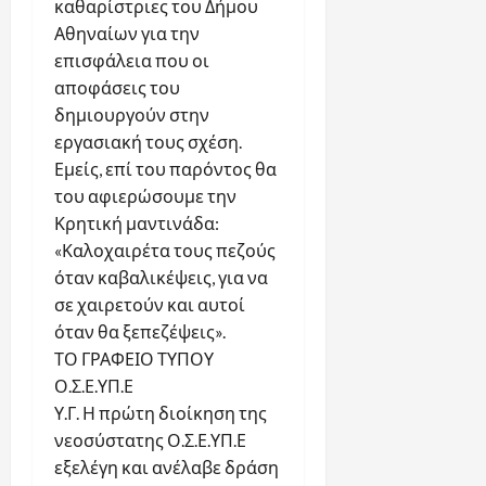
καθαρίστριες του Δήμου
Αθηναίων για την
επισφάλεια που οι
αποφάσεις του
δημιουργούν στην
εργασιακή τους σχέση.
Εμείς, επί του παρόντος θα
του αφιερώσουμε την
Κρητική μαντινάδα:
«Καλοχαιρέτα τους πεζούς
όταν καβαλικέψεις, για να
σε χαιρετούν και αυτοί
όταν θα ξεπεζέψεις».
ΤΟ ΓΡΑΦΕΙΟ ΤΥΠΟΥ
Ο.Σ.Ε.ΥΠ.Ε
Υ.Γ. Η πρώτη διοίκηση της
νεοσύστατης Ο.Σ.Ε.ΥΠ.Ε
εξελέγη και ανέλαβε δράση