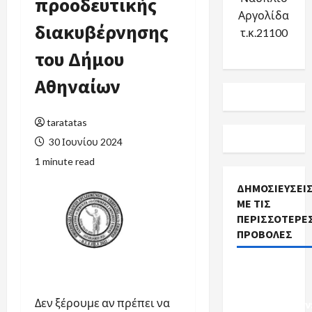
προοδευτικής
Αργολίδα
διακυβέρνησης
τ.κ.21100
του Δήμου
Αθηναίων
taratatas
30 Ιουνίου 2024
1 minute read
ΔΗΜΟΣΙΕΎΣΕΙ
ΜΕ ΤΙΣ
ΠΕΡΙΣΣΌΤΕΡΕ
ΠΡΟΒΟΛΈΣ
Προκηρύξεις
Σχολικών
Δεν ξέρουμε αν πρέπει να
Καθαριστριών