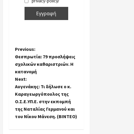
privacy-policy/
P
Previous:
Θεσπρωτία: 79 προσλήψεις
o
σχολικών καθαριστριών. Η
κατανομή
s
Next:
t
Αυγενάκης: Τι δήλωσε ο κ.
Καραγεωργόπουλος της
n
Ο.Σ.Ε.ΥΠ.Ε. στην εκπομπή
της Ναταλίας Γερμανού και
a
του Νίκου Μάνεση. (ΒΙΝΤΕΟ)
v