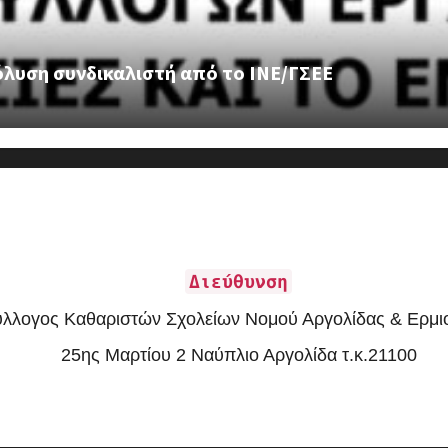
όλυση συνδικαλιστή από το ΙΝΕ/ΓΣΕΕ
Διεύθυνση
ύλλογος Καθαριστών Σχολείων Νομού Αργολίδας & Ερμι
25ης Μαρτίου 2 Ναύπλιο Αργολίδα τ.κ.21100