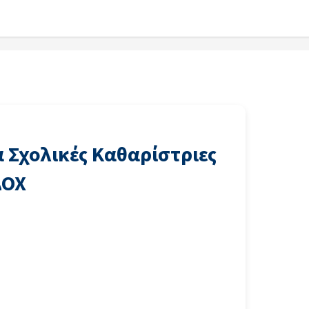
α Σχολικές Καθαρίστριες
ΔΟΧ