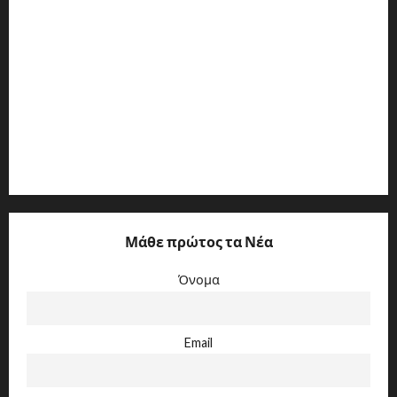
ΕΘΝΙΚΗ ΓΕΝΙΚΗ ΣΥΛΛΟΓΙΚΗ ΣΥΜΒΑΣΗ ΕΡΓΑΣΙΑΣ
ΕΤΩΝ 2006-2007
Ε.Γ.Σ.Σ.Ε. ΕΤΩΝ 2004-2005
Ε.Γ.Σ.Σ.Ε. ΕΤΩΝ 2008-2009
Ε.Γ.Σ.Σ.Ε. ΕΤΩΝ 2010-2012
Μάθε πρώτος τα Νέα
Όνομα
Email