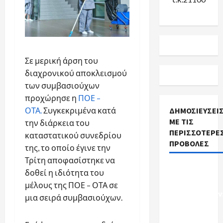
Σε μερική άρση του
διαχρονικού αποκλεισμού
των συμβασιούχων
προχώρησε η
ΠΟΕ –
ΟΤΑ.
Συγκεκριμένα κατά
ΔΗΜΟΣΙΕΎΣΕΙ
ΜΕ ΤΙΣ
την διάρκεια του
ΠΕΡΙΣΣΌΤΕΡΕ
καταστατικού συνεδρίου
ΠΡΟΒΟΛΈΣ
της, το οποίο έγινε την
Τρίτη αποφασίστηκε να
Προκηρύξεις
δοθεί η ιδιότητα του
Σχολικών
μέλους της ΠΟΕ – ΟΤΑ σε
Καθαριστριών
μια σειρά συμβασιούχων.
Ενημέρωση
ανά