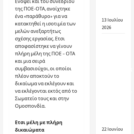
Ενόψει και του συνεδρίου
Περιοχή
της ΠΟΕ-ΟΤΑ, ανοίχτηκε
2026-2027
ένα «παράθυρο» για να
13 Ιουλίου
κατακτηθεί η ισοτιμία των
2026
μελών ανεξαρτήτως
σχέσης εργασίας. Ετσι
Πρώτα
αποφασίστηκε να γίνουν
βήματα
πλήρη μέλη της ΠΟΕ – ΟΤΑ
δικαίωσης
και μια σειρά
για τους
συμβασιούχοι, οι οποίοι
εργαζόμενους
πλέον αποκτούν το
στη
δικαίωμα να εκλέγουν και
σχολική
να εκλέγονται εκτός από το
καθαριότητα:
Σωματείο τους και στην
Οι
Ομοσπονδία.
εξελίξεις
για το
2026-2027
Ετσι μέλη με πλήρη
22 Ιουνίου
δικαιώματα