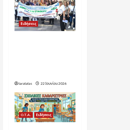
Ειδήσεις
Πρώτα βήματα
δικαίωσης για τους
εργαζόμενους στη
σχολική καθαριότητα: Οι
εξελίξεις για το 2026-
2027
taratatas
22 Ιουνίου 2026
O.T.A.
Ειδήσεις