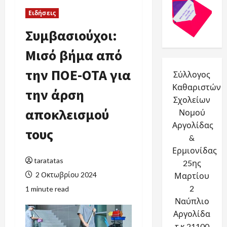
Underline links
format_underlined
Ειδήσεις
Mark links
font_download
Συμβασιούχοι:
Reset
cached
Μισό βήμα από
all
options
την ΠΟΕ-ΟΤΑ για
Σύλλογος
Καθαριστών
την άρση
Σχολείων
αποκλεισμού
Νομού
Αργολίδας
τους
&
Ερμιονίδας
taratatas
25ης
2 Οκτωβρίου 2024
Μαρτίου
2
1 minute read
Ναύπλιο
Αργολίδα
τ.κ.21100