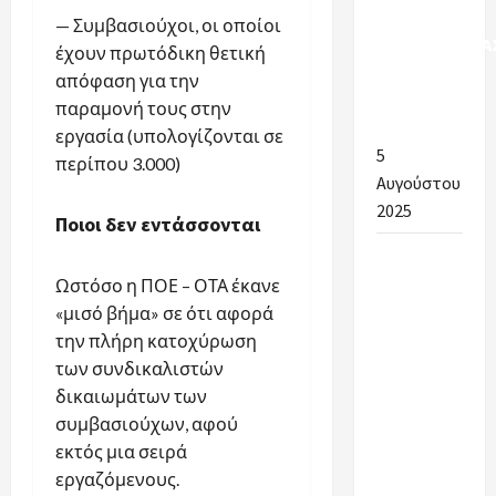
ΣΧΟΛΙΚΗΣ
— Συμβασιούχοι, οι οποίοι
ΚΑΘΑΡΙΟΤΗΤΑ
έχουν πρωτόδικη θετική
ΣΤΟΥΣ
απόφαση για την
ΔΗΜΟΥΣ
παραμονή τους στην
ΑΡΓΟΛΙΔΑΣ
εργασία (υπολογίζονται σε
5
περίπου 3.000)
Αυγούστου
2025
Ποιοι δεν εντάσσονται
Ένα
μεγάλο
Ωστόσο η ΠΟΕ – ΟΤΑ έκανε
ευχαριστώ
«μισό βήμα» σε ότι αφορά
στην
την πλήρη κατοχύρωση
Αντιδήμαρχο
των συνδικαλιστών
Παιδείας
δικαιωμάτων των
για την
συμβασιούχων, αφού
άψογη
εκτός μια σειρά
συνεργασία.
εργαζόμενους.