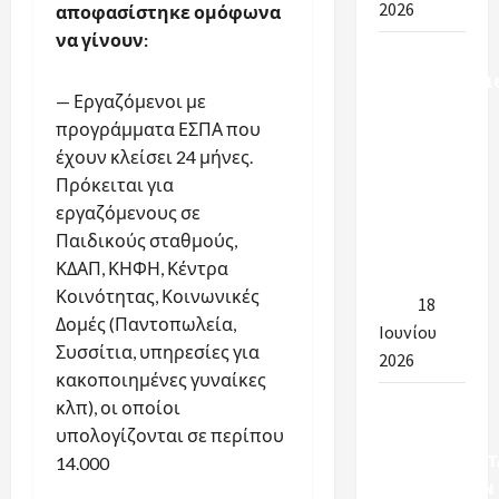
2026
αποφασίστηκε ομόφωνα
να γίνουν:
Υπουργείο
Εσωτερικών:16
— Εργαζόμενοι με
προσλήψεις
προγράμματα ΕΣΠΑ που
στην
έχουν κλείσει 24 μήνες.
καθαριότητα
Πρόκειται για
των
εργαζόμενους σε
σχολείων
Παιδικούς σταθμούς,
για το
ΚΔΑΠ, ΚΗΦΗ, Κέντρα
έτος 2026-
Κοινότητας, Κοινωνικές
2027
18
Δομές (Παντοπωλεία,
Ιουνίου
Συσσίτια, υπηρεσίες για
2026
κακοποιημένες γυναίκες
ΠΡΟΣΩΡΙΝΑ
κλπ), οι οποίοι
& ΤΕΛΙΚΑ
υπολογίζονται σε περίπου
ΑΠΟΤΕΛΕΣΜΑΤ
14.000
ΠΡΟΣΛΗΨΕΩΝ