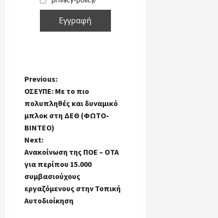
P
Previous:
ΟΣΕΥΠΕ: Με το πιο
o
πολυπληθές και δυναμικό
μπλοκ στη ΔΕΘ (ΦΩΤΟ-
s
ΒΙΝΤΕΟ)
t
Next:
Ανακοίνωση της ΠΟΕ – ΟΤΑ
n
για περίπου 15.000
συμβασιούχους
a
εργαζόμενους στην Τοπική
Αυτοδιοίκηση
v