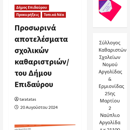
Underline links
format_underlined
Δήμος Επιδαύρου
Mark links
Προκυρήξεις
Τοπικά Νέα
font_download
Προσωρινά
Reset
cached
all
αποτελέσματα
options
Σύλλογος
σχολικών
Καθαριστών
Σχολείων
καθαριστριών/
Νομού
του Δήμου
Αργολίδας
&
Επιδαύρου
Ερμιονίδας
25ης
taratatas
Μαρτίου
20 Αυγούστου 2024
2
Ναύπλιο
Αργολίδα
τ.κ.21100