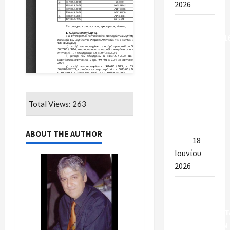
2026
Υπουργείο
Εσωτερικών:16
προσλήψεις
στην
καθαριότητα
των
σχολείων
Total Views: 263
για το
έτος 2026-
ABOUT THE AUTHOR
2027
18
Ιουνίου
2026
ΠΡΟΣΩΡΙΝΑ
& ΤΕΛΙΚΑ
ΑΠΟΤΕΛΕΣΜΑΤ
ΠΡΟΣΛΗΨΕΩΝ