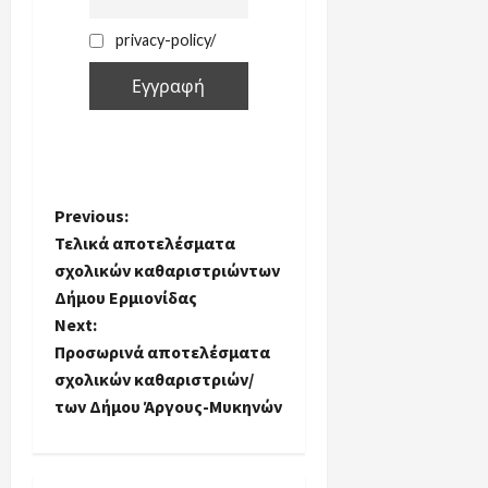
privacy-policy/
P
Previous:
Τελικά αποτελέσματα
o
σχολικών καθαριστριώντων
Δήμου Ερμιονίδας
s
Next:
t
Προσωρινά αποτελέσματα
σχολικών καθαριστριών/
n
των Δήμου Άργους-Μυκηνών
a