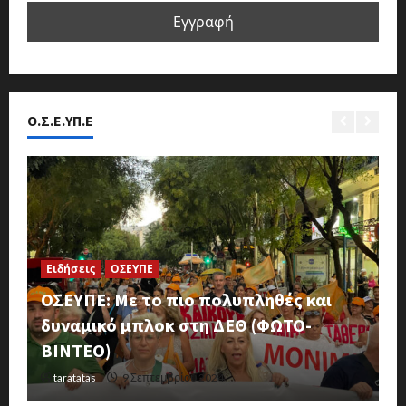
Ο.Σ.Ε.ΥΠ.Ε
M
Σ
Ειδήσεις
ΟΣΕΥΠΕ
Α
ΟΣΕΥΠΕ: Με το πιο πολυπληθές και
Κ
ν
δυναμικό μπλοκ στη ΔΕΘ (ΦΩΤΟ-
σ
ΒΙΝΤΕΟ)
κ
taratatas
9 Σεπτεμβρίου 2024