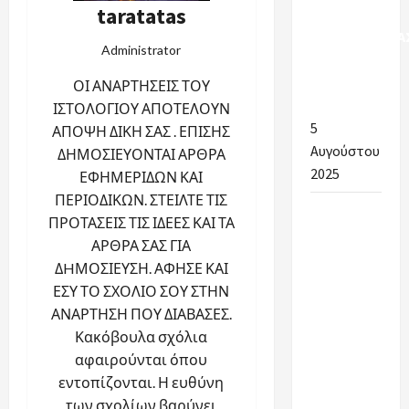
taratatas
ΣΧΟΛΙΚΗΣ
ΚΑΘΑΡΙΟΤΗΤΑ
Administrator
ΣΤΟΥΣ
ΔΗΜΟΥΣ
ΟΙ ΑΝΑΡΤΗΣΕΙΣ ΤΟΥ
ΑΡΓΟΛΙΔΑΣ
ΙΣΤΟΛΟΓΙΟΥ ΑΠΟΤΕΛΟΥΝ
5
ΑΠΟΨΗ ΔΙΚΗ ΣΑΣ . ΕΠΙΣΗΣ
Αυγούστου
ΔΗΜΟΣΙΕΥΟΝΤΑΙ ΑΡΘΡΑ
2025
ΕΦΗΜΕΡΙΔΩΝ ΚΑΙ
ΠΕΡΙΟΔΙΚΩΝ. ΣΤΕΙΛΤΕ ΤΙΣ
Ένα
ΠΡΟΤΑΣΕΙΣ ΤΙΣ ΙΔΕΕΣ ΚΑΙ ΤΑ
μεγάλο
ΑΡΘΡΑ ΣΑΣ ΓΙΑ
ευχαριστώ
ΔHΜΟΣΙΕΥΣΗ. ΑΦΗΣΕ ΚΑΙ
στην
ΕΣΥ ΤΟ ΣΧΟΛΙΟ ΣΟΥ ΣΤΗΝ
Αντιδήμαρχο
ΑΝΑΡΤΗΣΗ ΠΟΥ ΔΙΑΒΑΣΕΣ.
Παιδείας
Κακόβουλα σχόλια
για την
αφαιρούνται όπου
άψογη
εντοπίζονται. Η ευθύνη
συνεργασία.
των σχολίων βαρύνει