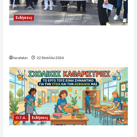
Ειδήσεις
Πρώτα βήματα δικαίωσης για τους
εργαζόμενους στη σχολική καθαριότητα: Οι
εξελίξεις για το 2026-2027
taratatas
22 Ιουνίου 2026
O.T.A.
Ειδήσεις
Υπουργείο Εσωτερικών:16.021 προσλήψεις