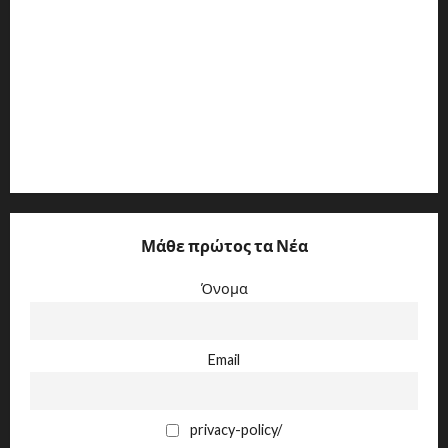
ΕΤΩΝ 2006-2007
Ε.Γ.Σ.Σ.Ε. ΕΤΩΝ 2004-2005
Ε.Γ.Σ.Σ.Ε. ΕΤΩΝ 2008-2009
Ε.Γ.Σ.Σ.Ε. ΕΤΩΝ 2010-2012
Μάθε πρώτος τα Νέα
Όνομα
Email
privacy-policy/