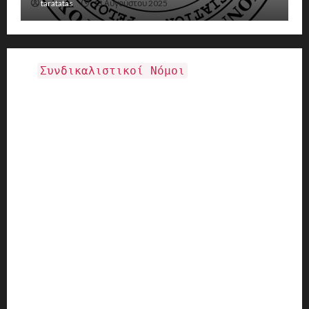
taratatas
13 Αυγούστου 2025
Συνδικαλιστικοί Νόμοι
Νόμος 281-1914 ΦΕΚ 171-25-1914
Νόμος 1264/1982 - ΦΕΚ Α-79/1-7-1982
(Κωδικοποιημένος) - ΣΩΜΑΤΕΙΑ -
ΣΥΝΔΙΚΑΛΙΣΤΙΚΕΣ ΕΛΕΥΘΕΡΙΕΣ
Νόμος 1915-1990 ΦΕΚ 186-Α-28_12_1990
Διεθνής-Σύμβαση-Εργασίας-Νο-87-περί-
συνδικαλιστικής-ελευθερίας
Το περί σωματείων τμήμα του Αστικού Κώδικα
ΑΡΘΡΑ 78_107 οπως τροποποιηθηκαν
ΣΥΝΤΑΓΜΑ 1975_1986_2001-συνταγματικές