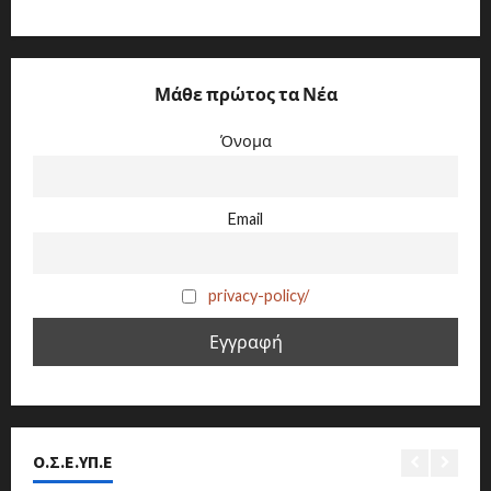
Μάθε πρώτος τα Νέα
Όνομα
Email
privacy-policy/
Ο.Σ.Ε.ΥΠ.Ε