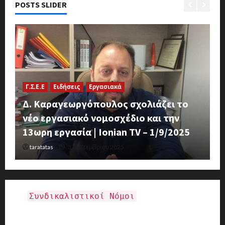
POSTS SLIDER
Ε
Γ.Σ.Ε.Ε
Ειδήσεις
Εργασιακά
Μ
Δ. Καραγεωργόπουλος σχολιάζει το
σ
νέο εργασιακό νομοσχέδιο και την
Γ
13ωρη εργασία | Ionian TV – 1/9/2025
Δ
taratatas
3 Σεπτεμβρίου 2025
Συνδικαλιστικοί Νόμοι
Νόμος 281-1914 ΦΕΚ 171-25-1914