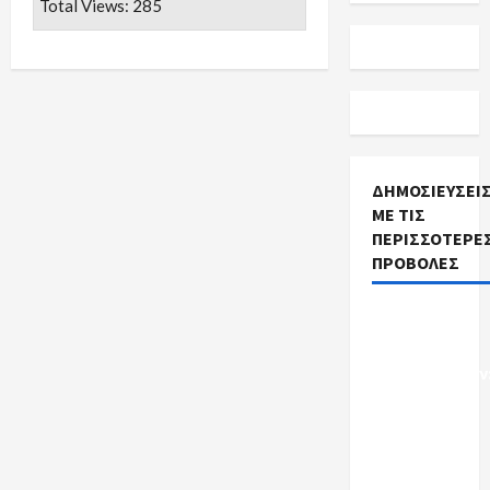
Total Views: 285
ΔΗΜΟΣΙΕΎΣΕΙ
ΜΕ ΤΙΣ
ΠΕΡΙΣΣΌΤΕΡΕ
ΠΡΟΒΟΛΈΣ
Προκηρύξεις
Σχολικών
Καθαριστριών
Ενημέρωση
ανά
Περιοχή
2026-2027