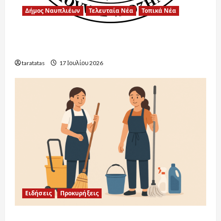
Δήμος Ναυπλιέων
Τελευταία Νέα
Τοπικά Νέα
Ένα μεγάλο ευχαριστώ στην Αντιδήμαρχο
Παιδείας για την άψογη συνεργασία.
taratatas
17 Ιουλίου 2026
Ειδήσεις
Προκυρήξεις
Προκηρύξεις Σχολικών Καθαριστριών: