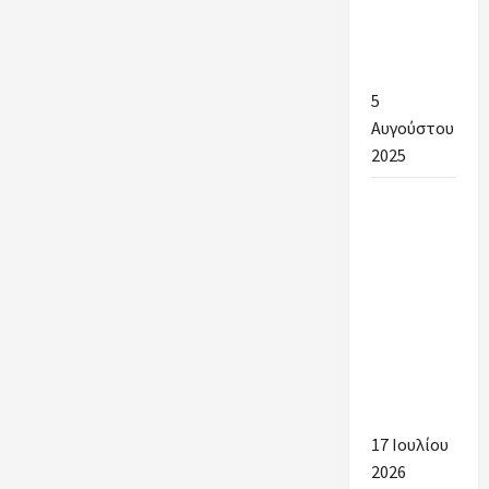
ΣΤΟΥΣ
ΔΗΜΟΥΣ
ΑΡΓΟΛΙΔΑΣ
5
Αυγούστου
2025
Ένα
μεγάλο
ευχαριστώ
στην
Αντιδήμαρχο
Παιδείας
για την
άψογη
συνεργασία.
17 Ιουλίου
2026