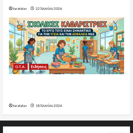
εξελίξεις για το 2026-2027
taratatas
22 Ιουνίου 2026
O.T.A.
Ειδήσεις
Υπουργείο Εσωτερικών:16.021 προσλήψεις
στην καθαριότητα των σχολείων για το έτος
2026-2027
taratatas
18 Ιουνίου 2026